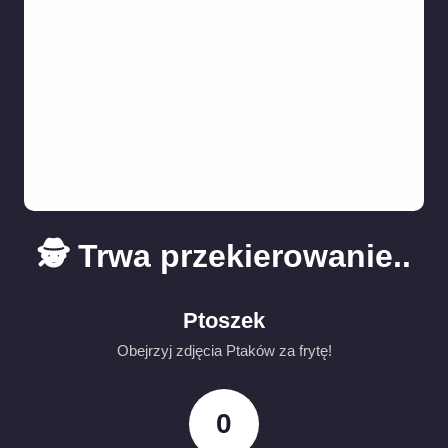
🕵️ Trwa przekierowanie..
Ptoszek
Obejrzyj zdjęcia Ptaków za frytę!
0