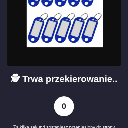
🕵️ Trwa przekierowanie..
0
Za kilka sekund zostaniesz przeniesiony do strony