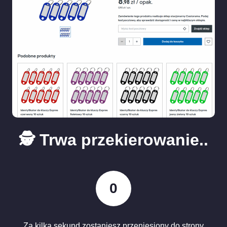
🕵️ Trwa przekierowanie..
0
Za kilka sekund zostaniesz przeniesiony do strony