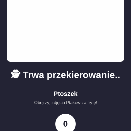
🕵️ Trwa przekierowanie..
Ptoszek
Obejrzyj zdjęcia Ptaków za frytę!
0