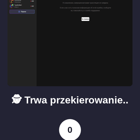
🕵️ Trwa przekierowanie..
0