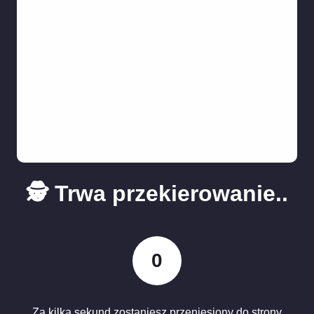
🕵️ Trwa przekierowanie..
0
Za kilka sekund zostaniesz przeniesiony do strony