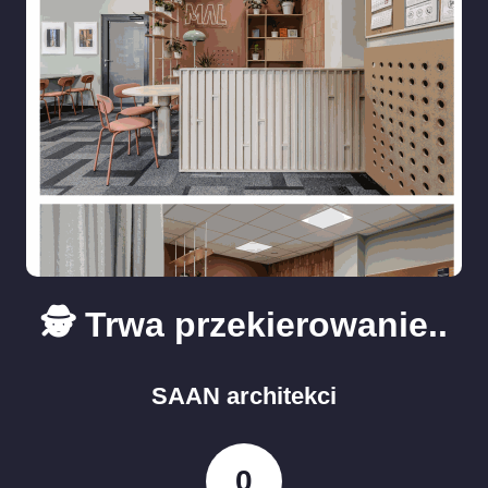
🕵️ Trwa przekierowanie..
SAAN architekci
0