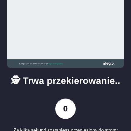
🕵️ Trwa przekierowanie..
0
Za kilka sekund zostaniesz przeniesiony do strony