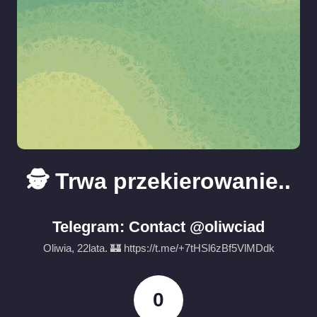
🕵️ Trwa przekierowanie..
Telegram: Contact @oliwciad
Oliwia, 22lata. 🏰 https://t.me/+7tHSl6zBf5VlMDdk
0