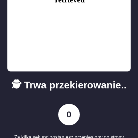
🕵️ Trwa przekierowanie..
0
Za kilka sekund zostaniesz przeniesiony do strony