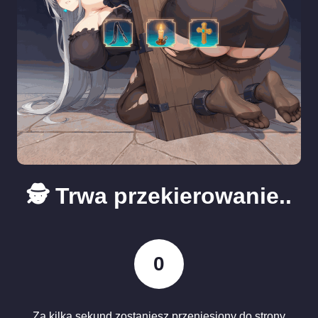
🕵️ Trwa przekierowanie..
0
Za kilka sekund zostaniesz przeniesiony do strony