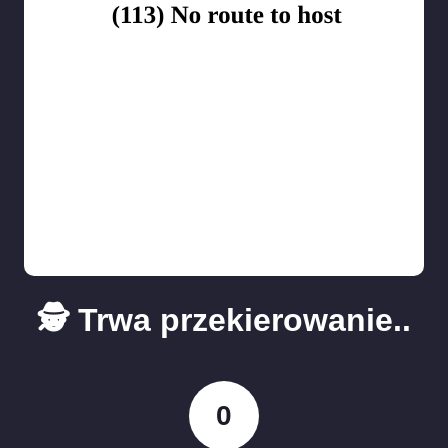
🕵️ Trwa przekierowanie..
0