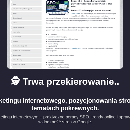
🕵️ Trwa przekierowanie..
ketingu internetowego, pozycjonowania stro
tematach pokrewnych.
etingu internetowym – praktyczne porady SEO, trendy online i spra
widoczność stron w Google.