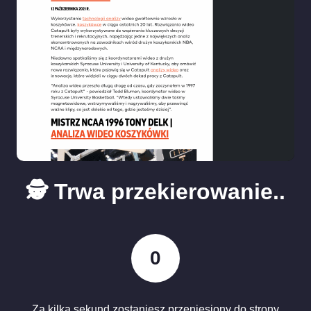
🕵️ Trwa przekierowanie..
0
Za kilka sekund zostaniesz przeniesiony do strony