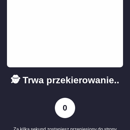
🕵️ Trwa przekierowanie..
0
Za kilka sekund zostaniesz przeniesiony do strony