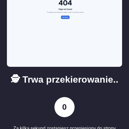
🕵️ Trwa przekierowanie..
0
Za kilka sekund zostaniesz przeniesiony do strony