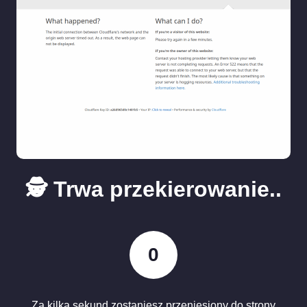
🕵️ Trwa przekierowanie..
0
Za kilka sekund zostaniesz przeniesiony do strony