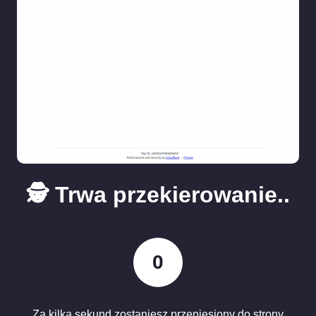
🕵️ Trwa przekierowanie..
0
Za kilka sekund zostaniesz przeniesiony do strony