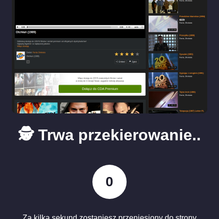
🕵️ Trwa przekierowanie..
0
Za kilka sekund zostaniesz przeniesiony do strony