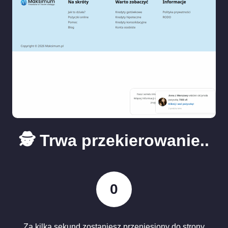
🕵️ Trwa przekierowanie..
0
Za kilka sekund zostaniesz przeniesiony do strony