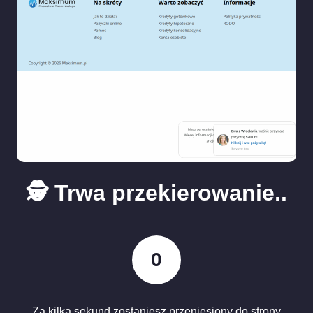
🕵️ Trwa przekierowanie..
0
Za kilka sekund zostaniesz przeniesiony do strony