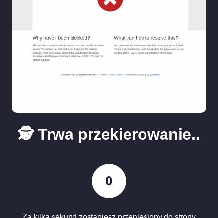
🕵️ Trwa przekierowanie..
0
Za kilka sekund zostaniesz przeniesiony do strony