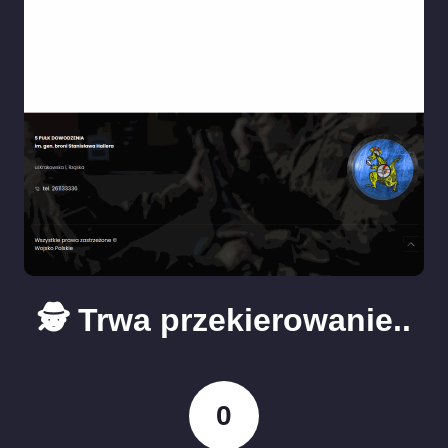
🕵️ Trwa przekierowanie..
0