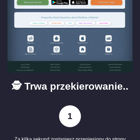
🕵️ Trwa przekierowanie..
1
Za kilka sekund zostaniesz przeniesiony do strony