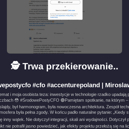
🕵️ Trwa przekierowanie..
epostycfo #cfo #accenturepoland | Mirosl
temat i moja osobista teza: inwestycje w technologie rzadko upadają 
liczbach 😳 #ŚrodowePostyCFO 🟣Pamiętam spotkanie, na którym – p
slajdy, był harmonogram, była nowoczesna architektura. Zespół tech
mosfera była pełna zgody. W końcu padło naturalne pytanie: „Kiedy s
ę inny wątek. Nie dotyczył integracji, skali ani wydajności. Dotyczył 
nikt nie potrafił jasno powiedzieć, jak efekty projektu przełożą się na l