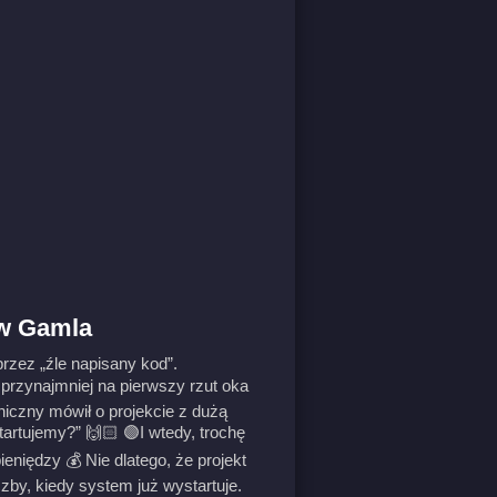
aw Gamla
przez „źle napisany kod”.
rzynajmniej na pierwszy rzut oka
niczny mówił o projekcie z dużą
tartujemy?” 🙌🏻 🟣I wtedy, trochę
pieniędzy 💰 Nie dlatego, że projekt
iczby, kiedy system już wystartuje.