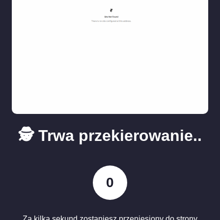
🕵️ Trwa przekierowanie..
0
Za kilka sekund zostaniesz przeniesiony do strony